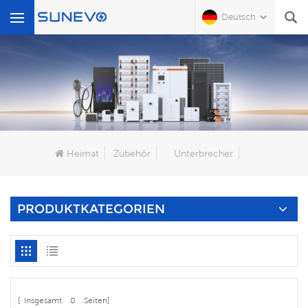
Deutsch
Wonach Suchen Sie?
Heimat
Zubehör
Unterbrecher
PRODUKTKATEGORIEN
[ Insgesamt
0
Seiten]