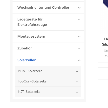
Wechselrichter und Controller
Ladegeräte für
Elektrofahrzeuge
Montagesystem
H
Sil
Zubehör
Un
re
Solarzellen
h
übe
PERC-Solarzelle
PID-
eine 
TopCon-Solarzelle
Dic
HJT-Solarzelle
Samm