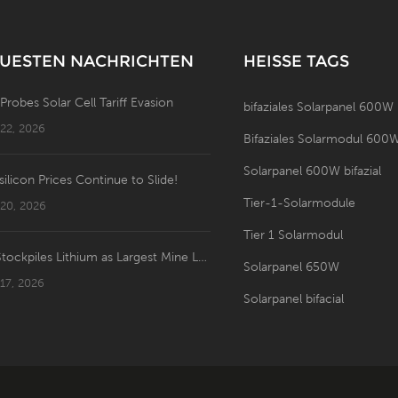
UESTEN NACHRICHTEN
HEISSE TAGS
 Probes Solar Cell Tariff Evasion
bifaziales Solarpanel 600W
 22, 2026
Bifaziales Solarmodul 600
Solarpanel 600W bifazial
silicon Prices Continue to Slide!
Tier-1-Solarmodule
 20, 2026
Tier 1 Solarmodul
US Stockpiles Lithium as Largest Mine Launches: Price Shakeup Ahead?
Solarpanel 650W
 17, 2026
Solarpanel bifacial