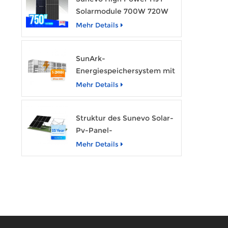
Solarmodule 700W 720W
750W transparentes
Mehr Details
Solarstrommodul
SunArk-
Energiespeichersystem mit
1 MW Nennleistung und 2
Mehr Details
MWh Kapazität
Struktur des Sunevo Solar-
Pv-Panel-
Bodenbetonfundament-
Mehr Details
Rack-Montagesystems