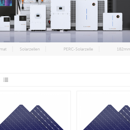
mat
Solarzellen
PERC-Solarzelle
182m