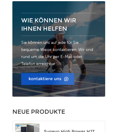
bee
übe
mi
herv
WIE KÖNNEN WIR
op
IHNEN HELFEN
Sie können uns auf jede für Sie
bequeme Weise kontaktieren. Wir sind
rund um die Uhr per E-Mail oder
Telefon erreichbar.
kontaktiere uns
NEUE PRODUKTE
Sunevo High Power HJT