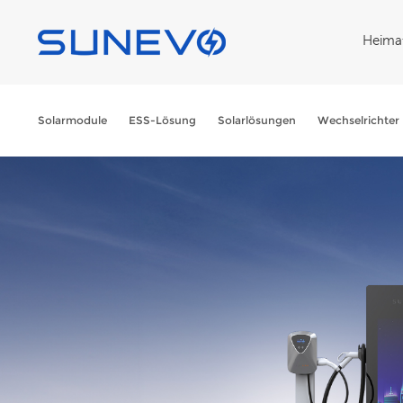
Heima
Solarmodule
ESS-Lösung
Solarlösungen
Wechselrichter 